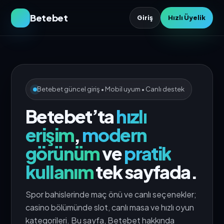
Betebet
Giriş
Hızlı Üyelik
Betebet güncel giriş • Mobil uyum • Canlı destek
Betebet’ta
hızlı
erişim
,
modern
görünüm
ve
pratik
kullanım
tek sayfada.
Spor bahislerinde maç önü ve canlı seçenekler;
casino bölümünde slot, canlı masa ve hızlı oyun
kategorileri. Bu sayfa, Betebet hakkında