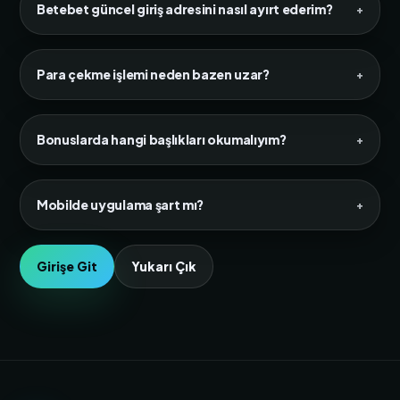
Betebet güncel giriş adresini nasıl ayırt ederim?
+
Para çekme işlemi neden bazen uzar?
+
Bonuslarda hangi başlıkları okumalıyım?
+
Mobilde uygulama şart mı?
+
Girişe Git
Yukarı Çık