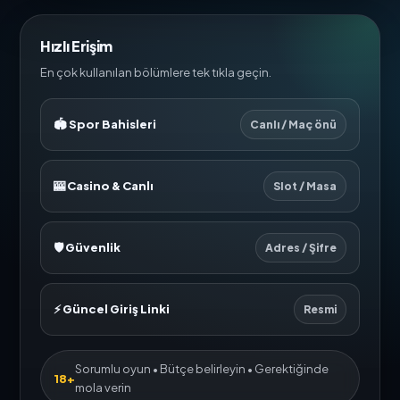
Hızlı Erişim
En çok kullanılan bölümlere tek tıkla geçin.
🏟️ Spor Bahisleri
Canlı / Maç önü
🎰 Casino & Canlı
Slot / Masa
🛡️ Güvenlik
Adres / Şifre
⚡ Güncel Giriş Linki
Resmi
Sorumlu oyun • Bütçe belirleyin • Gerektiğinde
18+
mola verin