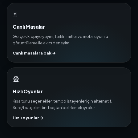
🃏
Canlı Masalar
Gerçek krupiye yayını, farklı limitler ve mobil uyumlu
görüntüleme ile akıcı deneyim.
Canlı masalara bak →
🎡
Hızlı Oyunlar
Kısa turlu seçenekler: tempo isteyenler için alternatif.
Süre/bütçe limitini baştan belirlemek iyi olur.
Hızlı oyunlar →