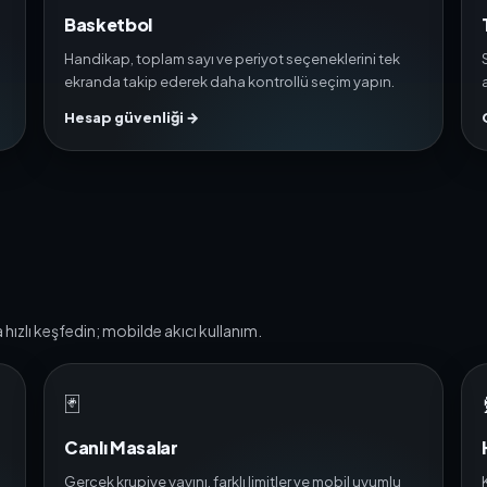
Basketbol
Handikap, toplam sayı ve periyot seçeneklerini tek
ekranda takip ederek daha kontrollü seçim yapın.
Hesap güvenliği →
a hızlı keşfedin; mobilde akıcı kullanım.
🃏
Canlı Masalar
Gerçek krupiye yayını, farklı limitler ve mobil uyumlu