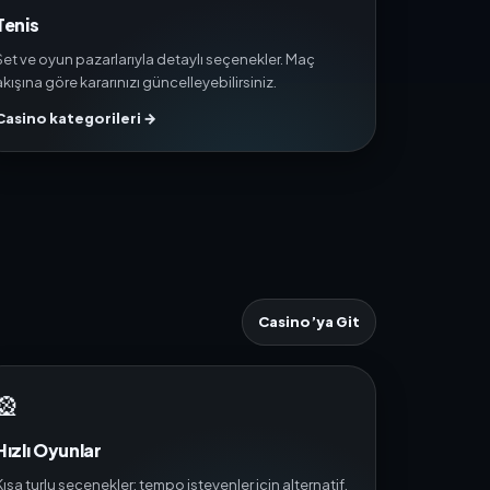
Tenis
Set ve oyun pazarlarıyla detaylı seçenekler. Maç
akışına göre kararınızı güncelleyebilirsiniz.
Casino kategorileri →
Casino’ya Git
🎡
Hızlı Oyunlar
Kısa turlu seçenekler: tempo isteyenler için alternatif.