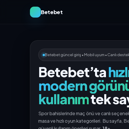
Betebet
Betebet güncel giriş • Mobil uyum • Canlı deste
Betebet’ta
hızl
modern görün
kullanım
tek sa
Spor bahislerinde maç önü ve canlı seçenek
masa ve hızlı oyun kategorileri. Bu sayfa, 
güvenli kullanım önerileri sunar.
18+