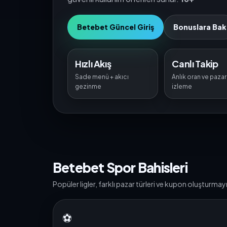
Betebet Güncel Giriş
Bonuslara Bak
Hızlı Akış
Canlı Takip
Sade menü + akıcı
Anlık oran ve pazar
gezinme
izleme
Betebet Spor Bahisleri
Popüler ligler, farklı pazar türleri ve kupon oluşturmay
⚽