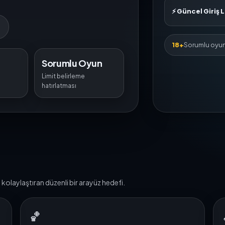
⚡ Güncel Giriş L
18+
Sorumlu oyun 
Sorumlu Oyun
Limit belirleme
hatırlatması
ı kolaylaştıran düzenli bir arayüz hedefi.
🏀