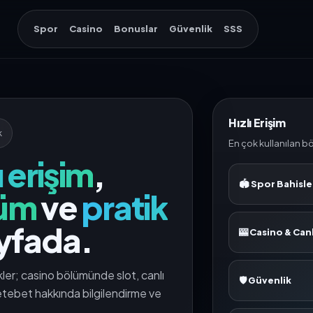
Spor
Casino
Bonuslar
Güvenlik
SSS
Hızlı Erişim
k
En çok kullanılan bö
ı erişim
,
🏟️ Spor Bahisle
üm
ve
pratik
yfada.
🎰 Casino & Canl
ler; casino bölümünde slot, canlı
🛡️ Güvenlik
Betebet hakkında bilgilendirme ve