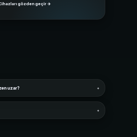
Cihazları gözden geçir →
zen uzar?
+
+